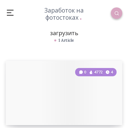
Заработок на
фотостоках
загрузить
1 Article
0
4772
4