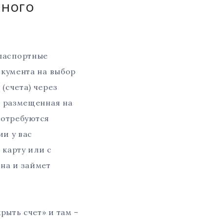
чного
паспортные
окумента на выбор
(счета) через
я размещенная на
потребуются
ии у вас
 карту или с
на и займет
рыть счет» и там –