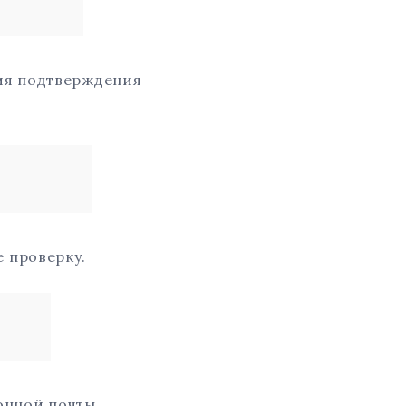
ция подтверждения
 проверку.
онной почты