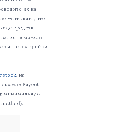
реводите их на
но учитывать, что
еводе средств
 валют, в момент
тельные настройки
rstock
, на
в разделе Payout
l); минимальную
 method).