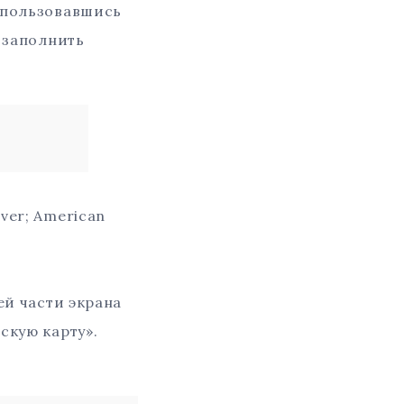
оспользовавшись
и заполнить
ver; American
ей части экрана
скую карту».