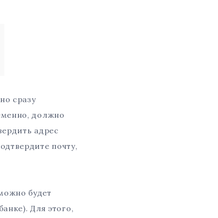
но сразу
еменно, должно
вердить адрес
одтвердите почту,
 можно будет
анке). Для этого,