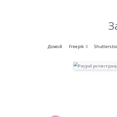
З
Домой
Freepik
Shuttersto