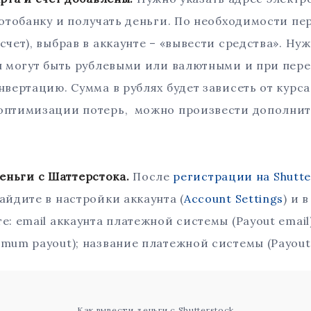
фотобанку и получать деньги. По необходимости пе
счет), выбрав в аккаунте – «вывести средства». Нуж
ты могут быть рублевыми или валютными и при пер
нвертацию. Сумма в рублях будет зависеть от курса
 оптимизации потерь, можно произвести дополни
ьги с Шаттерстока.
После
регистрации на Shutte
айдите в настройки аккаунта (
Account Settings
) и 
те: email аккаунта платежной системы (Payout emai
imum payout); название платежной системы (Payout
Как вывести деньги с Shutterstock