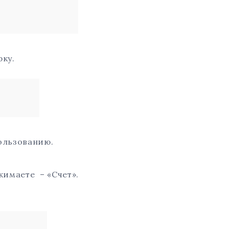
рку.
ользованию.
жимаете – «Счет».