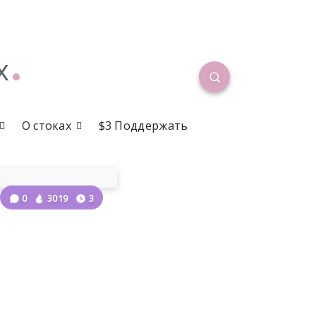
х
О стоках
$3 Поддержать
0
3019
3